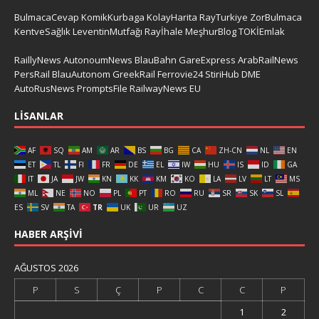
BulmacaCevap
KomikKurbaga
KolayHarita
RayTurkiye
ZorBulmaca
KentveSağlık
LeventinMutfağı
Rayİhale
MeşhurBlog
TOKİEmlak
RaillyNews
AutonoumNews
BlauBahn
GareExpress
ArabRailNews
PersRail
BlauAutonom
GreekRail
Ferrovie24
StiriHub
DME
AutoRusNews
PromptsFile
RailwayNews EU
LISANLAR
AF
SQ
AM
AR
BS
BG
CA
ZH-CN
NL
EN
ET
TL
FI
FR
DE
EL
IW
HU
IS
ID
GA
IT
JA
JW
KN
KK
KM
KO
LA
LV
LT
MS
ML
NE
NO
PL
PT
RO
RU
SR
SK
SL
ES
SV
TA
TR
UK
UR
UZ
HABER ARŞIVI
AĞUSTOS 2026
P
S
Ç
P
C
C
P
1
2