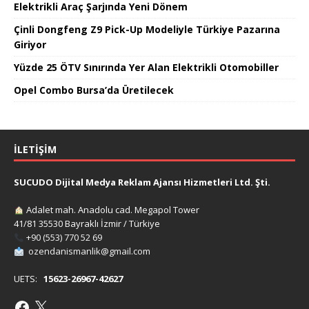
Elektrikli Araç Şarjında Yeni Dönem
Çinli Dongfeng Z9 Pick-Up Modeliyle Türkiye Pazarına
Giriyor
Yüzde 25 ÖTV Sınırında Yer Alan Elektrikli Otomobiller
Opel Combo Bursa’da Üretilecek
İLETIŞIM
SUCUDO Dijital Medya Reklam Ajansı Hizmetleri Ltd. Şti.
Adalet mah. Anadolu cad. Megapol Tower
41/81 35530 Bayraklı İzmir / Türkiye
+90 (553) 770 52 69
ozendanismanlik@gmail.com
UETS:
15623-26967-42627