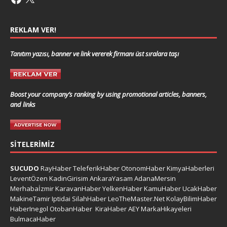
REKLAM VER!
Tanıtım yazısı, banner ve link vererek firmanı üst sıralara taşı
Boost your company’s ranking by using promotional articles, banners,
and links
SITELERIMIZ
SUCUDO
RayHaber
TeleferikHaber
OtonomHaber
KimyaHaberleri
LeventÖzen
KadinGirisim
AnkaraYasam
AdanaMersin
Merhabaİzmir
KaravanHaber
YelkenHaber
KamuHaber
UcakHaber
MakineTamir
Iptidai
SilahHaber
LeoTheMaster.Net
KolayBilimHaber
HaberInegol
OtobanHaber
KiraHaber
AEY
MarkaHikayeleri
BulmacaHaber