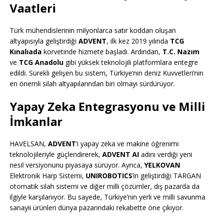
Vaatleri
Türk mühendislerinin milyonlarca satır koddan oluşan
altyapısıyla geliştirdiği
ADVENT
, ilk kez 2019 yılında
TCG
Kınalıada
korvetinde hizmete başladı. Ardından,
T.C. Nazım
ve
TCG Anadolu
gibi yüksek teknolojili platformlara entegre
edildi. Sürekli gelişen bu sistem, Türkiye’nin deniz Kuvvetleri’nin
en önemli silah altyapılarından biri olmayı sürdürüyor.
Yapay Zeka Entegrasyonu ve Milli
İmkanlar
HAVELSAN,
ADVENT
‘i yapay zeka ve makine öğrenimi
teknolojileriyle güçlendirerek,
ADVENT AI
adını verdiği yeni
nesil versiyonunu piyasaya sürüyor. Ayrıca,
YELKOVAN
Elektronik Harp Sistemi,
UNIROBOTICS
’in geliştirdiği TARGAN
otomatik silah sistemi ve diğer milli çözümler, dış pazarda da
ilgiyle karşılanıyor. Bu sayede, Türkiye’nin yerli ve milli savunma
sanayii ürünleri dünya pazarındaki rekabette öne çıkıyor.